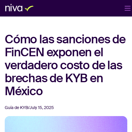
Productos
Compañía
Blog
ES
Cómo las sanciones de
Iniciar sesión
Agenda una demo
FinCEN exponen el
verdadero costo de las
brechas de KYB en
México
Guía de KYB
/
July 15, 2025