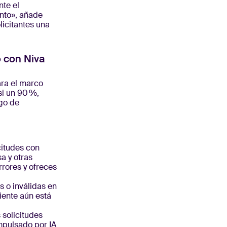
te el
nto», añade
icitantes una
o con Niva
ara el marco
si un 90 %,
sgo de
citudes con
a y otras
rores y ofreces
s o inválidas en
iente aún está
 solicitudes
impulsado por IA