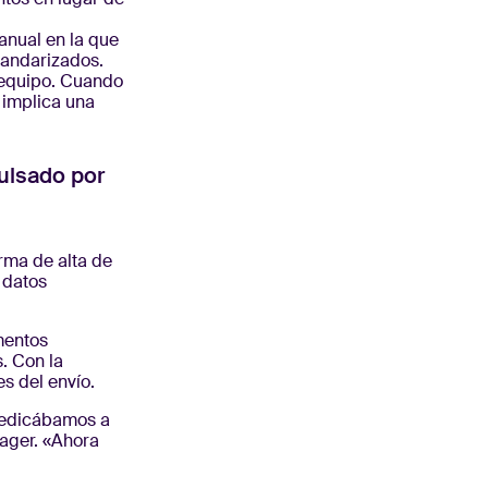
nual en la que
tandarizados.
 equipo. Cuando
e implica una
pulsado por
rma de alta de
 datos
mentos
. Con la
s del envío.
 dedicábamos a
ager. «Ahora