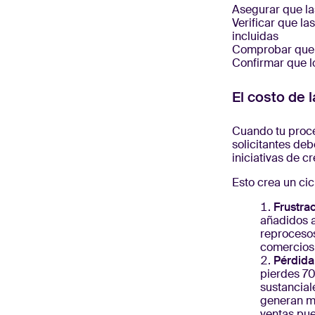
Asegurar que las
Verificar que l
incluidas
Comprobar que 
Confirmar que l
El costo de l
Cuando tu proce
solicitantes deb
iniciativas de 
Esto crea un cic
Frustra
añadidos a
reprocesos
comercios 
Pérdida
pierdes 70
sustancial
generan ma
ventas pue