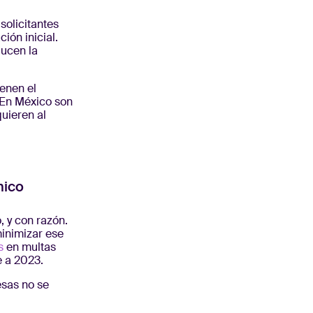
solicitantes
ión inicial.
ducen la
ienen el
. En México son
uieren al
nico
 y con razón.
minimizar ese
s
en multas
e a 2023.
esas no se