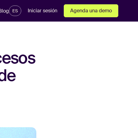
Iniciar sesión
Agenda una demo
Blog
ES
cesos
 de