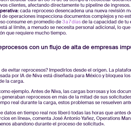
vos clientes, afectando directamente tu pipeline de ingresos.
perativa:
cada reproceso desencadena una nueva revisión ma
l de operaciones inspecciona documentos complejos y no es
eso consume en promedio de
3 a 7 días
de la capacidad de tu
está al límite, a menudo se necesita personal adicional, lo qu
ión que requiere mucho tiempo.
reprocesos con un flujo de alta de empresas im
 de evitar reprocesos? Impedirlos desde el origen. La platafo
ada por IA de Niva está diseñada para México y bloquea los
de la carga.
omo ejemplo. Antes de Niva, las cargas borrosas y los docu
 generaban reprocesos en más de la mitad de sus solicitudes
empo real durante la carga, estos problemas se resuelven ante
de datos en tiempo real nos liberó todas las horas que antes
cios en línea», comenta José Antonio Yañez, Operations Man
nos abandono durante el proceso de solicitud».