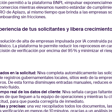
ción permitió a la plataforma BNPL «impulsar exponencialmen
comercios mientras elevamos nuestro estándar de cumplimie
RO de Aplazo, al mismo tiempo que brinda a las empresas sol
onboarding sin fricciones.
periencia de tus solicitantes y libera crecimient
a solución de alta de empresas impulsada por IA construida p
México. La plataforma te permite reducir los reprocesos en ca
isión de verificación por encima del 95 % y minimizar el rie
dos en la solicitud:
Niva completa automáticamente las soli
de registros gubernamentales locales, sitios web de la empres
eros. De esta forma disminuyes entradas manuales, reduces er
vío fluido.
empo real de los datos del cliente
: Niva señala cargas faltante
es de que lleguen a tu equipo de operaciones y mientras tu cl
citud, para que pueda corregirla de inmediato.
das y precisas
: una vez recopilados todos los documentos, las
 verificación en menos de 10 minutos, gracias a un análisis 