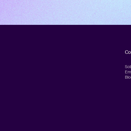
Co
Sob
Em
Blo