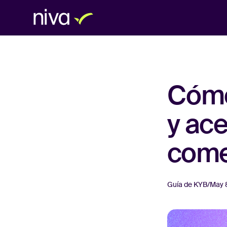
Cómo
y ace
come
Guía de KYB
/
May 