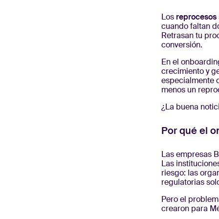
Los
reprocesos
cuando faltan do
Retrasan tu pro
conversión.
En el onboardin
crecimiento y ge
especialmente 
menos un repro
¿La buena notic
Por qué el 
Las empresas B2
Las institucion
riesgo: las org
regulatorias so
Pero el problem
crearon para Mé