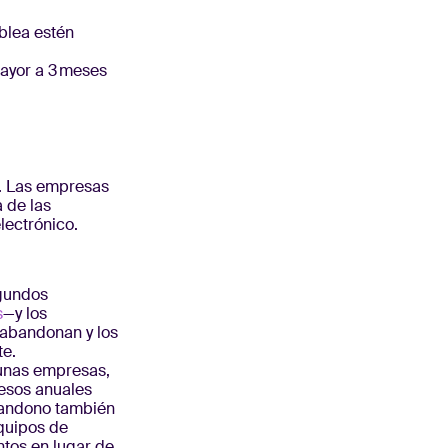
blea estén
ayor a 3 meses
. Las empresas
 de las
lectrónico.
gundos
s
—y los
 abandonan y los
te.
unas empresas,
resos anuales
abandono también
equipos de
tos en lugar de