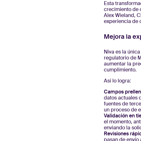
Esta transforma
crecimiento de 
Alex Wieland, C
experiencia de 
Mejora la ex
Niva es la únic
regulatorio de 
aumentar la prec
cumplimiento.
Así lo logra:
Campos prellena
datos actuales 
fuentes de terc
un proceso de en
Validación en ti
el momento, ant
enviando la soli
Revisiones rápi
pasan de envío a