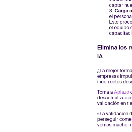
captar nue
Carga o
el persona
Este proc
el equipo 
capacitac
Elimina los 
IA
¿La mejor forma
empresas impuls
incorrectos des
Toma a
Aplazo
c
desactualizados
validación en ti
«La validación 
perseguir comer
vemos mucho me