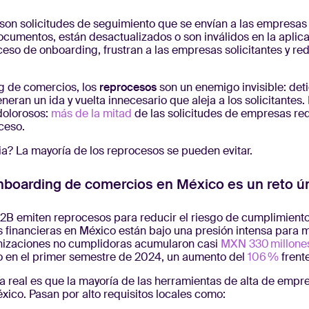
son solicitudes de seguimiento que se envían a las empresas 
cumentos, están desactualizados o son inválidos en la aplicac
ceso de onboarding, frustran a las empresas solicitantes y re
g de comercios, los
reprocesos
son un enemigo invisible: det
neran un ida y vuelta innecesario que aleja a los solicitantes
dolorosos:
más de la mitad
de las solicitudes de empresas req
ceso.
ia? La mayoría de los reprocesos se pueden evitar.
onboarding de comercios en México es un reto ú
B emiten reprocesos para reducir el riesgo de cumplimiento,
es financieras en México están bajo una presión intensa para 
anizaciones no cumplidoras acumularon casi
MXN 330 millone
lo en el primer semestre de 2024, un aumento del
106 %
frent
a real es que la mayoría de las herramientas de alta de empr
xico. Pasan por alto requisitos locales como: