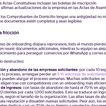
 Actas Constitutivas incluyan las boletas de inscripción
as últimas actualizaciones de la empresa en las Actas de Asam
los Comprobantes de Domicilio tengan una antigüedad no m
os documentos estén completos y sean legibles
a fricción
so de onboarding dispara reprocesos, todo el mundo pierde
en reunir documentos adicionales, mientras tu equipo se aleja
crecimiento para perseguir comercios por WhatsApp y correo e
lo destructivo:
ción y abandono de las empresas solicitantes:
por cada 10 se
 tu proceso, arriesgas perder un
5 % adicional de solicitante
 pueden alargar el proceso semanas. Muchas solicitudes se
eligen irse con competidores con un onboarding más eficien
 de ingresos:
con tasas de abandono de hasta el 70 % en alg
0 clientes por cada 1,000 solicitudes. Esto se traduce en ing
es, según el tamaño de tu organización. Las altas tasas de 
la reputación y disuaden nuevas solicitudes. Peor aún, los 
den dedicar casi un 30 % de su tiempo a recolectar documen