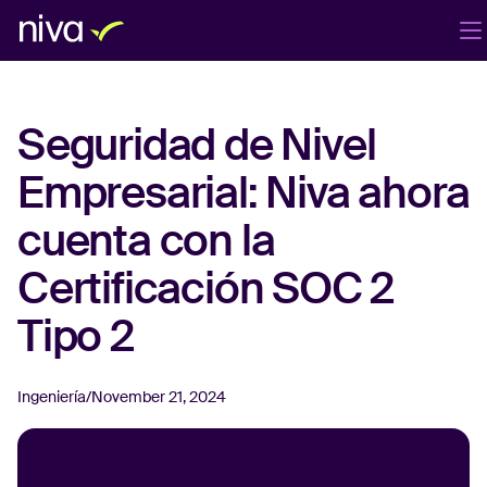
Productos
Compañía
Blog
ES
Seguridad de Nivel
Iniciar sesión
Agenda una demo
Empresarial: Niva ahora
cuenta con la
Certificación SOC 2
Tipo 2
Ingeniería
/
November 21, 2024